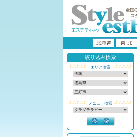
絞り込み検索
エリア検索
メニュー検索