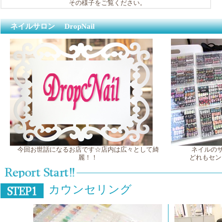
その様子をご覧ください。
ネイルサロン DropNail
今回お世話になるお店です☆店内は広々として綺
ネイルの
麗！！
どれもセン
カウンセリング