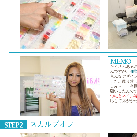
たくさんある
んですが、
種
色んなデザイ
した。散々迷
しみ～！！今
願いしたんで
つ毛とネイル
応じて席がか
スカルプオフ