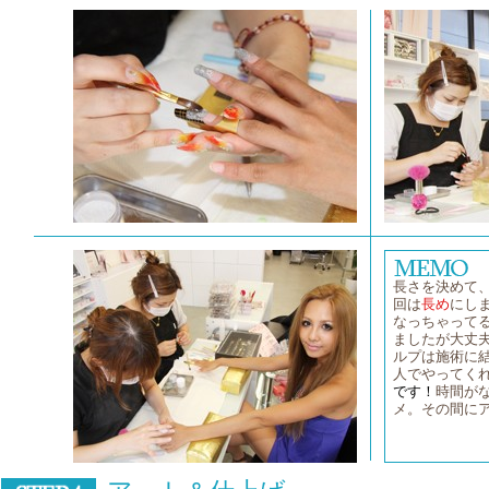
長さを決めて
回は
長め
にし
なっちゃってる
ましたが大丈夫
ルプは施術に
人でやってく
です！
時間が
メ。その間に