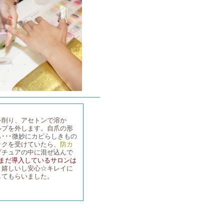
を削り、アセトンで溶か
ルプを外します。自爪の形
･･･
微妙にカビらしきもの
ックを受けていたら、
防カ
プチュアの中に混ぜ込んで
まだ導入しているサロンは
！
嬉しいし安心☆キレイに
してもらいました。