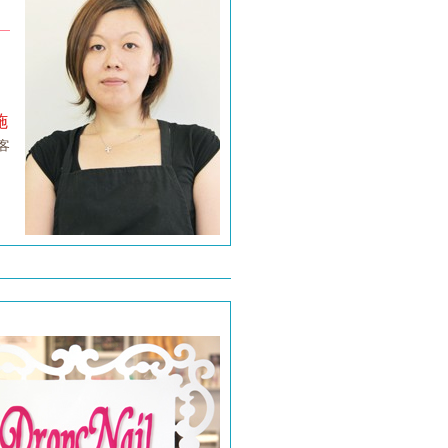
、
。
施
客