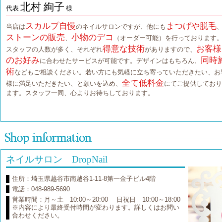
北村 絢子
代表
様
スカルプ自慢
まつげや脱毛
当店は
のネイルサロンですが、他にも
ストーンの販売
小物のデコ
、
（オーダー可能）を行っております
得意な技術
お客様
スタッフの人数が多く、それぞれ
がありますので、
のお好み
同時
に合わせたサービスが可能です。デザインはもちろん、
術
などもご相談ください。若い方にも気軽に立ち寄っていただきたい、お
全て低料金
様に満足いただきたい、と願いを込め、
にてご提供しており
ます。スタッフ一同、心よりお待ちしております。
ネイルサロン DropNail
住所：埼玉県越谷市南越谷1-11-8第一金子ビル4階
電話：048-989-5690
営業時間：月～土 10:00～20:00 日祝日 10:00～18:00
※内容により最終受付時間が変わります。詳しくはお問い
合わせください。