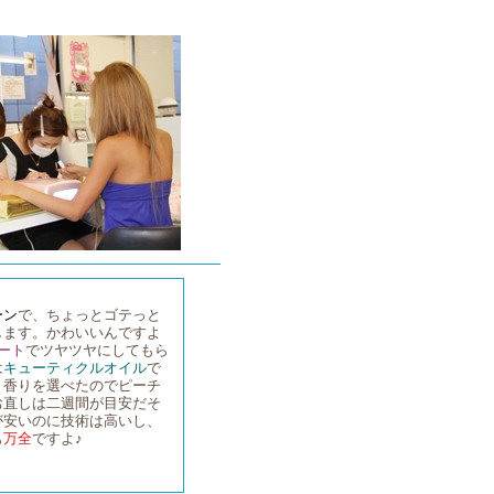
ーン
で、ちょっとゴテっと
します。かわいいんですよ
ート
でツヤツヤにしてもら
は
キューティクルオイル
で
。香りを選べたのでピーチ
お直しは二週間が目安だそ
が安いのに技術は高いし、
も
万全
ですよ♪