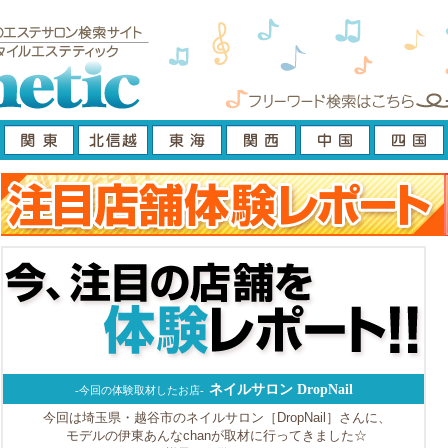
ネイルサロン DropNail
-今回の体験取材したお店-
今回は埼玉県・越谷市のネイルサロン［DropNail］さんに、
モデルの伊東あんなchanが取材に行ってきました☆