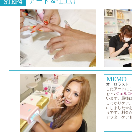
アート＆仕上げ
オーロラスト
したアートに
ぉ～♪
ジェルコ
います。最後
しっかりケア
にしました☆
うです。料金
アフターケア