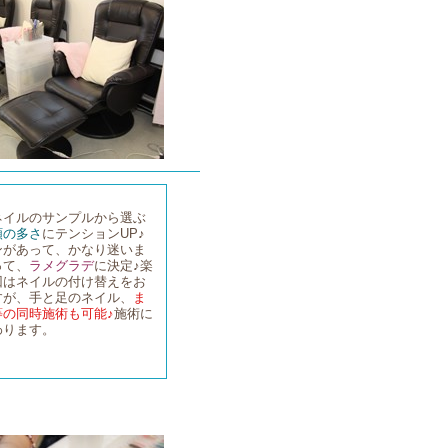
ネイルのサンプルから選ぶ
類の多さ
にテンションUP♪
ンがあって、かなり迷いま
って、
ラメグラデ
に決定♪楽
回はネイルの付け替えをお
すが、手と足のネイル、
ま
等の同時施術も可能♪
施術に
わります。