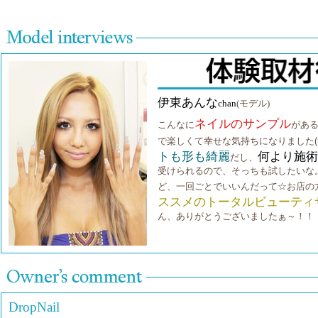
伊東あんな
chan
(モデル)
ネイルのサンプル
こんなに
があ
で楽しくて幸せな気持ちになりました(
トも形も綺麗
何より施術
だし、
受けられるので、そっちも試したいな
ど、一回ごとでいいんだって☆お店の
ススメのトータルビューティ
ん、ありがとうございましたぁ～！！
DropNail