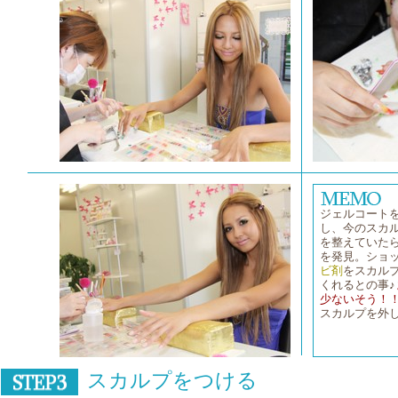
ジェルコート
し、今のスカ
を整えていたら
を発見。ショ
ビ剤
をスカル
くれるとの事♪
少ないそう！
スカルプを外
スカルプをつける